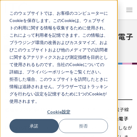
JP
EN
このウェブサイトでは、お客様のコンピューターに
Cookieを保存します。このCookieは、ウェブサイ
トの利用に関する情報を収集するために使用され、
透過電子顕微鏡 (TEM) / 走査透過電子
これによって利用者を記憶できます。この情報は、
ブラウジング環境の改善およびカスタマイズ、およ
顕微鏡 (STEM)
びこのウェブサイトおよび他のメディアでの訪問者
に関するアナリティクスおよび測定指標を目的とし
て使用されるものです。当社のCookieについての
詳細は、プライバシーポリシーをご覧ください。
拒否した場合、このウェブサイトを訪問したときに
情報は追跡されません。ブラウザーではトラッキン
原理概要
グを行わない設定を記憶するために1つのCookieが
使用されます。
透過電子顕微鏡(TEM)
は、サンプルを透過してきた電子線
Cookie設定
を電磁レンズで拡大することで観察します。
走査透過電子
承諾
拒否
顕微鏡(STEM)
は、細く絞った電子ビームをスキャンしなが
らサンプルを透過し散乱された電子線を検出して観察しま