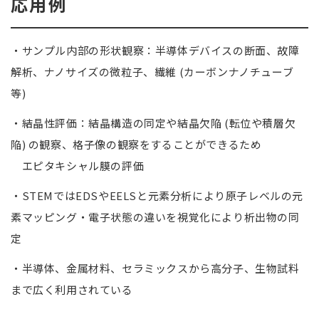
応用例
・
サンプル内部の形状観察：半導体デバイスの断面、故障
解析、ナノサイズの微粒子、繊維 (カーボンナノチューブ
等)
・
結晶性評価：結晶構造の同定や結晶欠陥 (転位や積層欠
陥) の観察、格子像の観察をすることができるため
エピタキシャル膜の評価
・
STEM
では
EDS
や
EELS
と元素分析により原子レベルの元
素マッピング・電子状態の違いを視覚化により析出物の同
定
・
半導体、金属材料、セラミックスから高分子、生物試料
まで広く利用されている