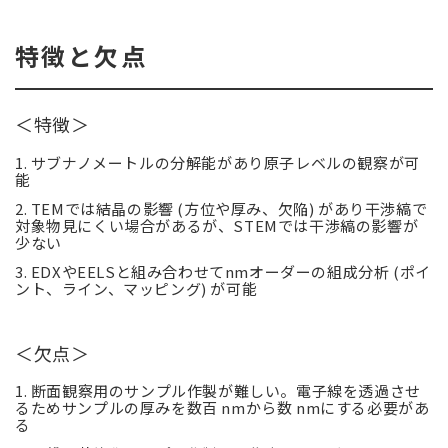
特徴と欠点
＜特徴＞
1.
サブナノメートルの分解能があり原子レベルの観察が可
能
2. TEMでは結晶の影響 (方位や厚み、欠陥) があり干渉縞で
対象物見にくい場合があるが、STEMでは干渉縞の影響が
少ない
3. EDXやEELSと組み合わせてnmオーダーの組成分析 (ポイ
ント、ライン、マッピング) が可能
＜欠点＞
1. 断面観察用のサンプル作製が難しい。電子線を透過させ
るためサンプルの厚みを数百 nmから数 nmにする必要があ
る