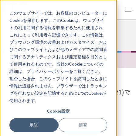
JP
EN
このウェブサイトでは、お客様のコンピューターに
Cookieを保存します。このCookieは、ウェブサイ
トの利用に関する情報を収集するために使用され、
NEWS
これによって利用者を記憶できます。この情報は、
ブラウジング環境の改善およびカスタマイズ、およ
びこのウェブサイトおよび他のメディアでの訪問者
に関するアナリティクスおよび測定指標を目的とし
ALL
学会
共同研究
論文
て使用されるものです。当社のCookieについての
詳細は、プライバシーポリシーをご覧ください。
拒否した場合、このウェブサイトを訪問したときに
情報は追跡されません。ブラウザーではトラッキン
2024.02.01【論文掲載】国際会議(REI-21)で
グを行わない設定を記憶するために1つのCookieが
発表された論文が学術誌に掲載
使用されます。
Cookie設定
学会
論文
共同研究
2024.02.01
承諾
拒否