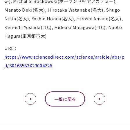
研
), Michał S. Boćkowski(
ポーランド科学アカデミー
),
Manato Deki(
名大
), Hirotaka Watanabe(
名大
), Shugo
Nitta(
名大
), Yoshio Honda(
名大
), Hiroshi Amano(
名大
),
Ken-ichi Yoshida(ITC), Hideaki Minagawa(ITC), Naoto
Hagura(
東京都市大
)
URL
：
https://www.sciencedirect.com/science/article/abs/p
ii/S0168583X23004226
一覧に戻る