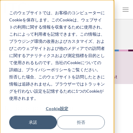
JP
EN
このウェブサイトでは、お客様のコンピューターに
Cookieを保存します。このCookieは、ウェブサイ
トの利用に関する情報を収集するために使用され、
News
これによって利用者を記憶できます。この情報は、
ブラウジング環境の改善およびカスタマイズ、およ
びこのウェブサイトおよび他のメディアでの訪問者
に関するアナリティクスおよび測定指標を目的とし
ALL
News
Notice
Exhibition
て使用されるものです。当社のCookieについての
Scientific Article
Joint Research
詳細は、プライバシーポリシーをご覧ください。
Material Analysis
Reliability Evaluation Test
拒否した場合、このウェブサイトを訪問したときに
情報は追跡されません。ブラウザーではトラッキン
グを行わない設定を記憶するために1つのCookieが
使用されます。
Notice of price revision
Cookie設定
承諾
拒否
News
2024.07.31