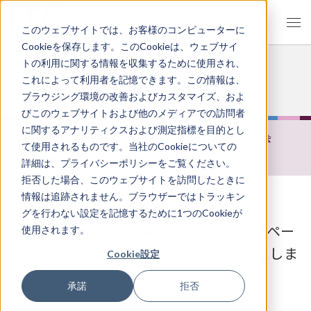
JP
EN
このウェブサイトでは、お客様のコンピューターに
Cookieを保存します。このCookieは、ウェブサイ
トの利用に関する情報を収集するために使用され、
ニュース
これによって利用者を記憶できます。この情報は、
ブラウジング環境の改善およびカスタマイズ、およ
びこのウェブサイトおよび他のメディアでの訪問者
に関するアナリティクスおよび測定指標を目的とし
ALL
展示会
お知らせ
採用情報
学会
て使用されるものです。当社のCookieについての
材料解析
信頼性試験
論文
共同研究
詳細は、プライバシーポリシーをご覧ください。
拒否した場合、このウェブサイトを訪問したときに
情報は追跡されません。ブラウザーではトラッキン
グを行わない設定を記憶するために1つのCookieが
2026.05.29 X線光電子分光分析 (XPS)ペー
使用されます。
ジにアプリケーションノートを追加いたしま
Cookie設定
した。
承諾
拒否