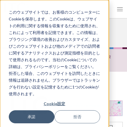
JP
EN
このウェブサイトでは、お客様のコンピューターに
Cookieを保存します。このCookieは、ウェブサイ
トの利用に関する情報を収集するために使用され、
ニュース
これによって利用者を記憶できます。この情報は、
ブラウジング環境の改善およびカスタマイズ、およ
びこのウェブサイトおよび他のメディアでの訪問者
に関するアナリティクスおよび測定指標を目的とし
ALL
展示会
お知らせ
採用情報
学会
て使用されるものです。当社のCookieについての
材料解析
信頼性試験
論文
共同研究
詳細は、プライバシーポリシーをご覧ください。
拒否した場合、このウェブサイトを訪問したときに
情報は追跡されません。ブラウザーではトラッキン
グを行わない設定を記憶するために1つのCookieが
使用されます。
Cookie設定
承諾
拒否