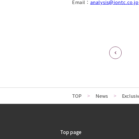
Email：
analysis@iontc.co.jp
TOP
>
News
>
Exclusi
Top page