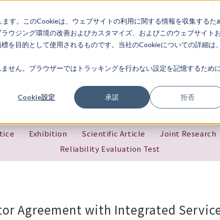
About Us
Services
News
Bran
します。このCookieは、ウェブサイトの利用に関する情報を収集するた
ブラウジング環境の改善およびカスタマイズ、およびこのウェブサイト
を目的として使用されるものです。当社のCookieについての詳細は
ません。ブラウザーではトラッキングを行わない設定を記憶するために
News
Cookie設定
承諾
拒否
tice
Exhibition
Scientific Article
Joint Research
Reliability Evaluation Test
utor Agreement with Integrated Servic