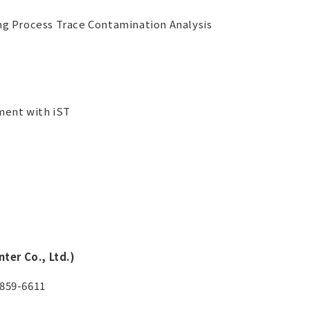
g Process Trace Contamination Analysis
ment with iST
ter Co., Ltd.)
859-6611