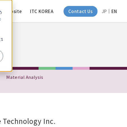
d Website
ITC KOREA
Contact Us
JP
EN
め
お
、
1
Material Analysis
e Technology Inc.