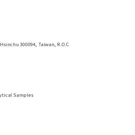
, Hsinchu 300094, Taiwan, R.O.C
ytical Samples