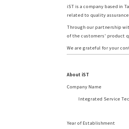
iST is a company based in Ta
related to quality assuranc
Through our partnership wit
of the customers' product q
We are grateful for your co
About iST
Company Name
Integrated Service Tec
Year of Establishment