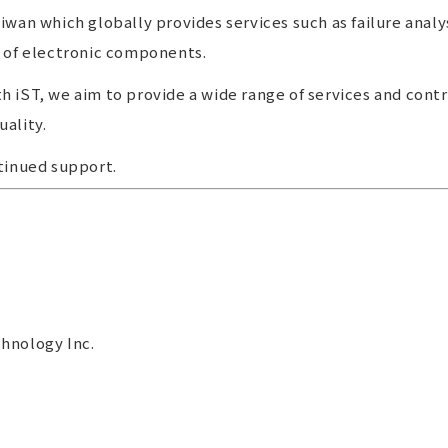
iwan which globally provides services such as failure analys
e of electronic components.
h iST, we aim to provide a wide range of services and con
uality.
ntinued support.
hnology Inc.