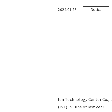
2024.01.23
Notice
Ion Technology Center Co., 
(iST) in June of last year.