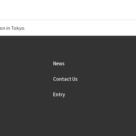
n in Tokyo.
News
Contact Us
Entry