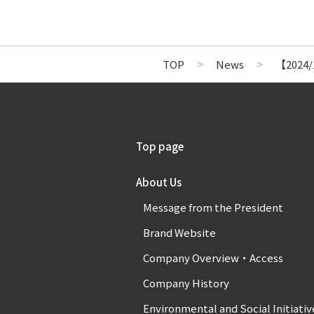
TOP
>
News
>
【2024/1
Top page
About Us
Message from the President
Brand Website
Company Overview・Access
Company History
Environmental and Social Initiativ