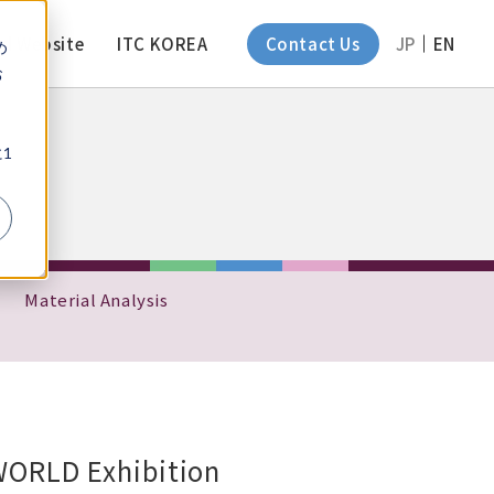
d Website
ITC KOREA
Contact Us
JP
EN
め
お
、
1
Material Analysis
WORLD Exhibition