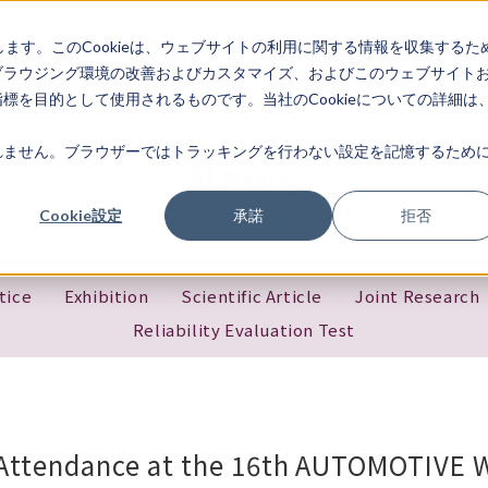
About Us
Services
News
Bran
します。このCookieは、ウェブサイトの利用に関する情報を収集するた
ブラウジング環境の改善およびカスタマイズ、およびこのウェブサイト
を目的として使用されるものです。当社のCookieについての詳細は
ません。ブラウザーではトラッキングを行わない設定を記憶するために
News
Cookie設定
承諾
拒否
tice
Exhibition
Scientific Article
Joint Research
Reliability Evaluation Test
ttendance at the 16th AUTOMOTIVE 