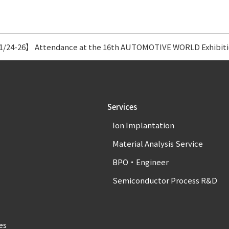
/24-26】 Attendance at the 16th AUTOMOTIVE WORLD Exhibitio
Services
Ion Implantation
Material Analysis Service
BPO・Engineer
Semiconductor Process R&D
es