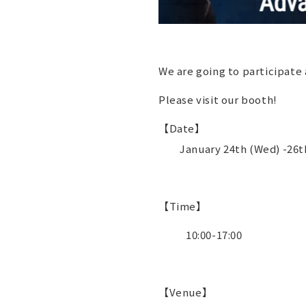
We are going to participate
Please visit our
booth!
【Date】
January 24th (Wed) -26th 
【Time】
10:00-17:00
【Venue】