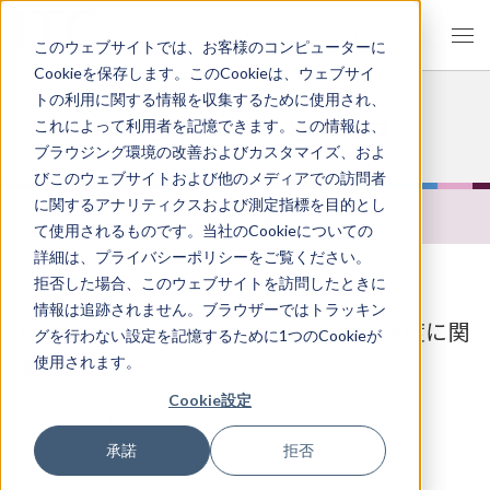
JP
EN
このウェブサイトでは、お客様のコンピューターに
Cookieを保存します。このCookieは、ウェブサイ
トの利用に関する情報を収集するために使用され、
イオン注入 トピックス
これによって利用者を記憶できます。この情報は、
ブラウジング環境の改善およびカスタマイズ、およ
びこのウェブサイトおよび他のメディアでの訪問者
に関するアナリティクスおよび測定指標を目的とし
ALL
技術
て使用されるものです。当社のCookieについての
詳細は、プライバシーポリシーをご覧ください。
拒否した場合、このウェブサイトを訪問したときに
情報は追跡されません。ブラウザーではトラッキン
６）チャネリングイオン注入の臨界角度に関
グを行わない設定を記憶するために1つのCookieが
する基礎
使用されます。
Cookie設定
技術
2025.08.24
承諾
拒否