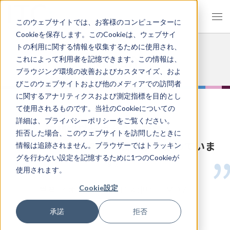
JP
EN
このウェブサイトでは、お客様のコンピューターに
Cookieを保存します。このCookieは、ウェブサイ
トの利用に関する情報を収集するために使用され、
部門紹介
これによって利用者を記憶できます。この情報は、
ブラウジング環境の改善およびカスタマイズ、およ
びこのウェブサイトおよび他のメディアでの訪問者
に関するアナリティクスおよび測定指標を目的とし
て使用されるものです。当社のCookieについての
詳細は、プライバシーポリシーをご覧ください。
専門知識ゼロから営業職へ。
拒否した場合、このウェブサイトを訪問したときに
手厚いサポートの中、日々がんばっていま
情報は追跡されません。ブラウザーではトラッキン
グを行わない設定を記憶するために1つのCookieが
す。
使用されます。
Cookie設定
営業(イオン注入サービス)担当 Ｍさん
承諾
拒否